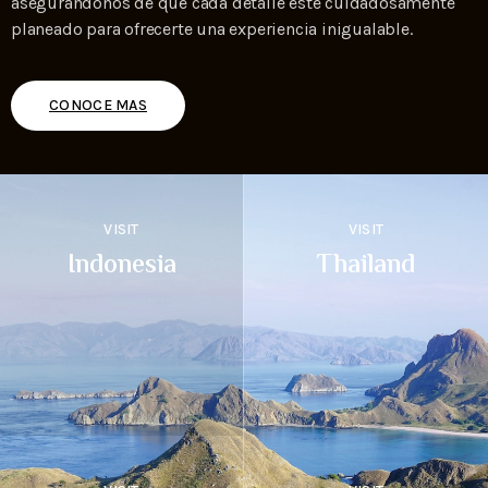
asegurándonos de que cada detalle esté cuidadosamente
planeado para ofrecerte una experiencia inigualable.
CONOCE MAS
VISIT
VISIT
Indonesia
Thailand