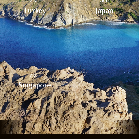
VISIT
VISIT
Turkey
Japan
VISIT
Singapore